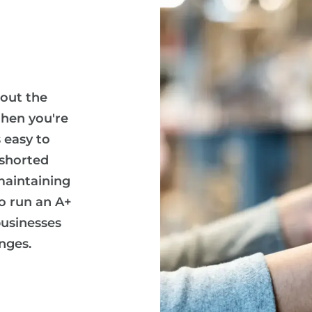
 out the
When you're
 easy to
 shorted
maintaining
To run an A+
businesses
nges.