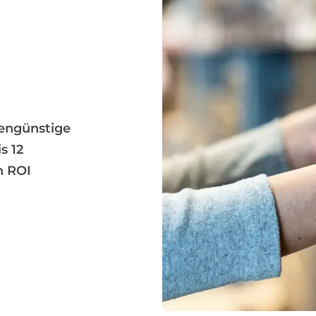
tengünstige
s 12
n ROI