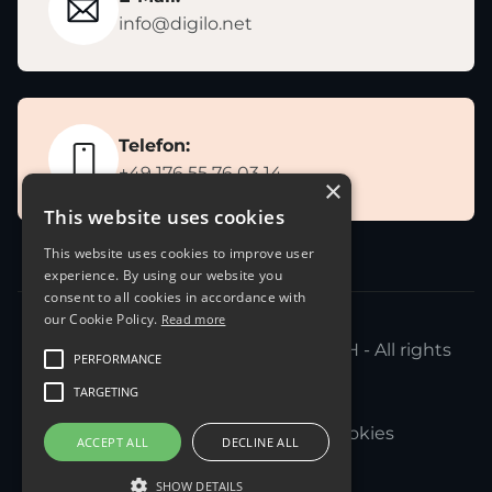
info@digilo.net
Telefon:
+49 176 55 76 03 14
×
This website uses cookies
This website uses cookies to improve user
experience. By using our website you
consent to all cookies in accordance with
our Cookie Policy.
Read more
Copyright 2021-2026 © Digilo GmbH - All rights
PERFORMANCE
reserved.
TARGETING
Impressum
Datenschutz
Cookies
ACCEPT ALL
DECLINE ALL
SHOW DETAILS

